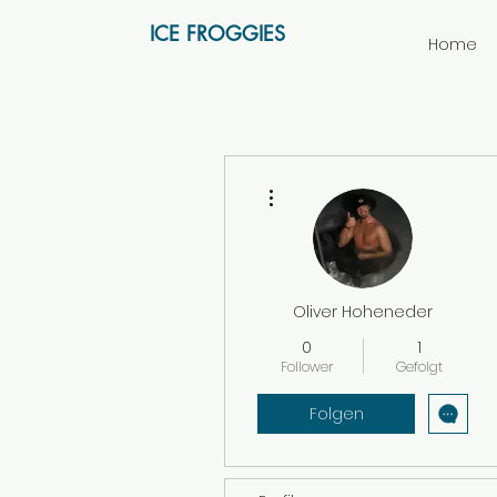
ICE FROGGIES
Home
Weitere Optionen
Oliver Hoheneder
0
1
Follower
Gefolgt
Folgen