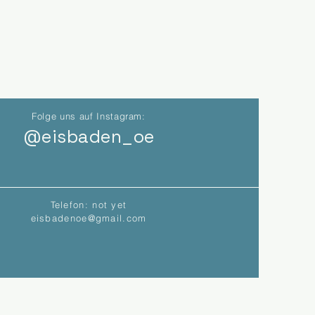
Folge uns auf Instagram:
@eisbaden_oe
Telefon: not yet
eisbadenoe@gmail.com