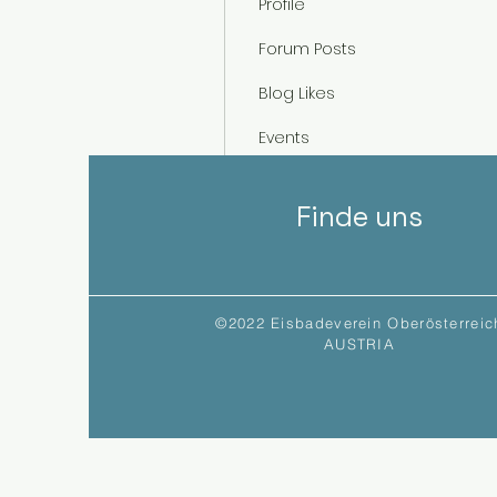
Profile
Forum Posts
Blog Likes
Events
Blogkommentare
Finde uns
Forumkommentare
©2022 Eisbadeverein Oberösterreic
AUSTRIA