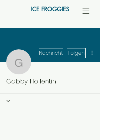
ICE FROGGIES
Weitere Optionen
Nachricht
Folgen
Gabby Hollentin
Gabby Hollentin