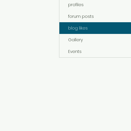
profiles
forum posts
blog likes
Gallery
Events