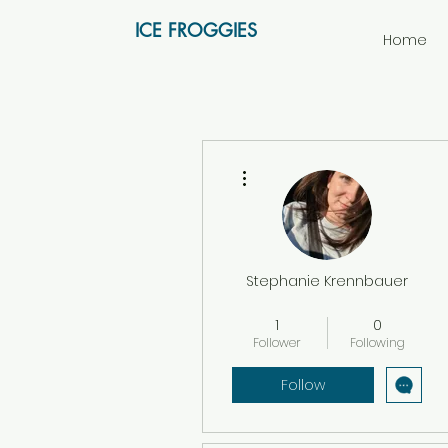
ICE FROGGIES
Home
More actions
Stephanie Krennbauer
Vereinsmitglied
+
4
1
0
Follower
Following
Follow