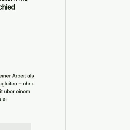
chied 
ner Arbeit als 
egleiten – ohne 
it über einem 
ler 