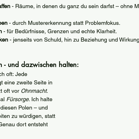
ffen
 - Räume, in denen du ganz du sein darfst – ohne 
ben
 - durch Mustererkennung statt Problemfokus.
n
 - für Bedürfnisse, Grenzen und echte Klarheit.
ken
 - jenseits von Schuld, hin zu Beziehung und Wirkung
n - und dazwischen halten: 
h oft: Jede 
t eine zweite Seite in 
t oft vor 
Ohnmacht
. 
al 
Fürsorge
. Ich halte 
diesen Polen – und 
iten zu würdigen, statt 
Genau dort entsteht 