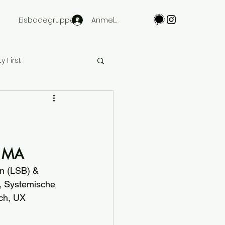
Anmelden
Eisbadegruppen
y First
, MA
in
 (LSB) & 
, Systemische 
ch, UX 