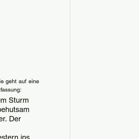
ie geht auf eine 
zfassung:
em Sturm 
behutsam 
r. Der 
 
stern ins 