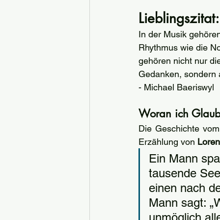
Lieblingszitat:
In der Musik gehör
Rhythmus wie die N
gehören nicht nur d
Gedanken, sondern a
- Michael Baeriswyl
Woran ich Glaub
Die Geschichte vom
Erzählung von 
Loren
Ein Mann spa
tausende See
einen nach de
Mann sagt: „W
unmöglich all