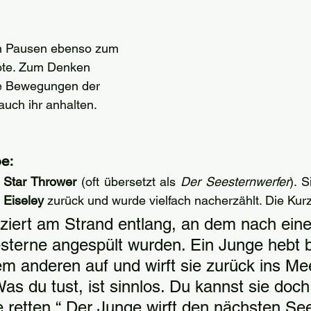
en Pausen ebenso zum 
ote. Zum Denken 
ie Bewegungen der 
uch ihr anhalten.
e:
 
Star Thrower
 (oft übersetzt als 
Der Seesternwerfer
). S
 Eiseley
 zurück und wurde vielfach nacherzählt. Die Kur
ziert am Strand entlang, an dem nach ein
sterne angespült wurden. Ein Junge hebt 
m anderen auf und wirft sie zurück ins Mee
as du tust, ist sinnlos. Du kannst sie doch
e retten.“ Der Junge wirft den nächsten See