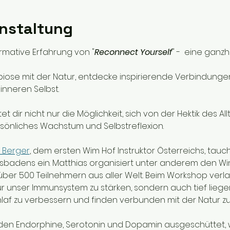
anstaltung
ormative Erfahrung von "
Reconnect Yourself
" -  eine ganz
mbiose mit der Natur, entdecke inspirierende Verbindun
inneren Selbst.
tet dir nicht nur die Möglichkeit, sich von der Hektik des Al
sönliches Wachstum und Selbstreflexion. 
 Berger
, dem ersten Wim Hof Instruktor Österreichs, tauche
isbadens ein. Matthias organisiert unter anderem den Win
über 500 Teilnehmern aus aller Welt. Beim Workshop ver
r unser Immunsystem zu stärken, sondern auch tief liege
af zu verbessern und finden verbunden mit der Natur zur
en Endorphine, Serotonin und Dopamin ausgeschüttet, 