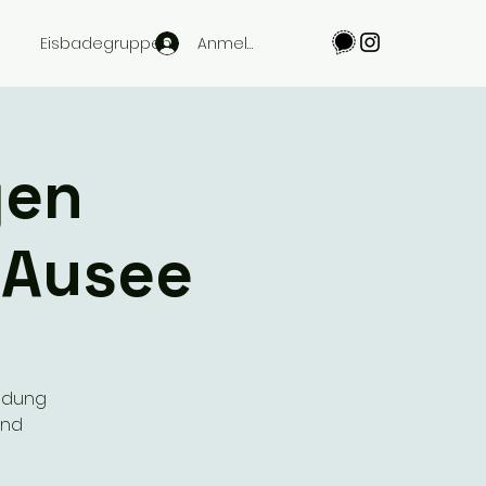
Anmelden
Eisbadegruppen
gen
 Ausee
indung
und