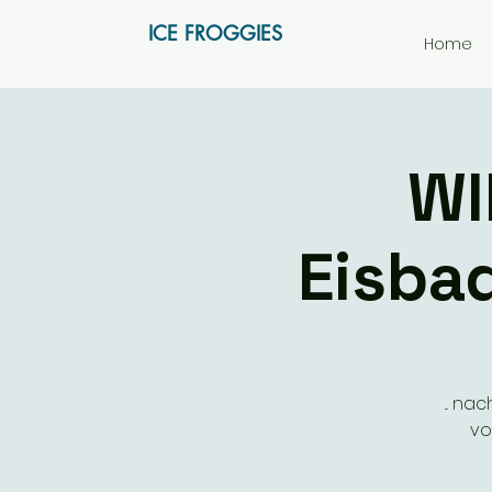
ICE FROGGIES
Home
WI
Eisba
... n
vo