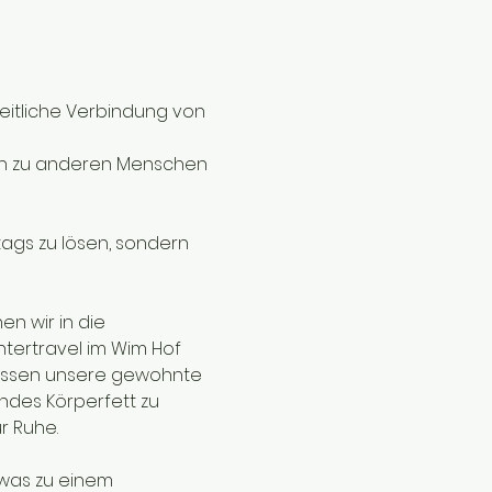
heitliche Verbindung von 
gen zu anderen Menschen 
ltags zu lösen, sondern 
n wir in die 
tertravel im Wim Hof 
lassen unsere gewohnte 
ndes Körperfett zu 
 Ruhe. 
was zu einem 