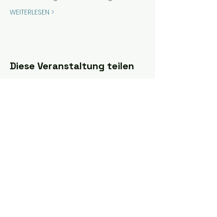
WEITERLESEN >
Diese Veranstaltung teilen
Folge uns auf Instagram:
@eisbaden_oe
Finde uns