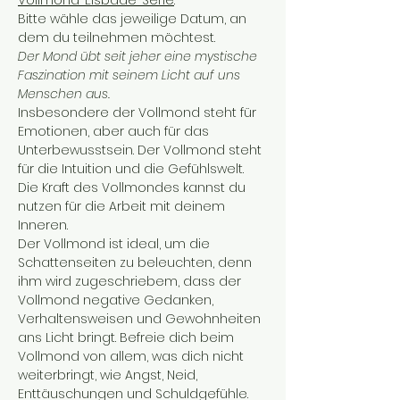
Vollmond-Eisbade-Serie
.
Bitte wähle das jeweilige Datum, an 
dem du teilnehmen möchtest. 
Der Mond übt seit jeher eine mystische 
Faszination mit seinem Licht auf uns 
Menschen aus. 
Insbesondere der Vollmond steht für 
Emotionen, aber auch für das 
Unterbewusstsein. Der Vollmond steht 
für die Intuition und die Gefühlswelt. 
Die Kraft des Vollmondes kannst du 
nutzen für die Arbeit mit deinem 
Inneren. 
Der Vollmond ist ideal, um die 
Schattenseiten zu beleuchten, denn 
ihm wird zugeschriebem, dass der 
Vollmond negative Gedanken, 
Verhaltensweisen und Gewohnheiten 
ans Licht bringt. Befreie dich beim 
Vollmond von allem, was dich nicht 
weiterbringt, wie Angst, Neid, 
Enttäuschungen und Schuldgefühle.