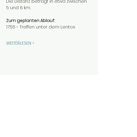
Die Distanz beträgt in etwa zwischen 
5 und 6 km.
Zum geplanten Ablauf:
17:55 - Treffen unter dem Lentos
WEITERLESEN >
Diese Veranstaltung teilen
Folge uns auf Instagram:
@eisbaden_oe