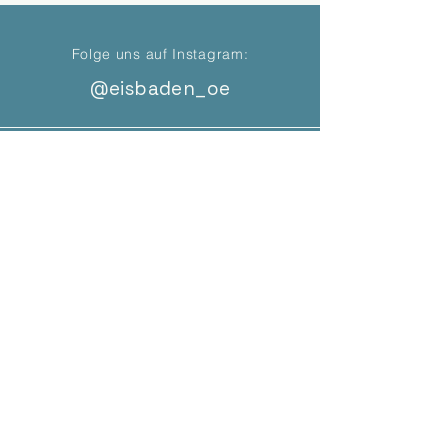
Folge uns auf Instagram:
@eisbaden_oe
Finde uns
NEWSLETTER ANMELDUNG
Telefon: not yet
eisbadenoe@gmail.com
©2022 Eisbadeverein
Oberösterreich