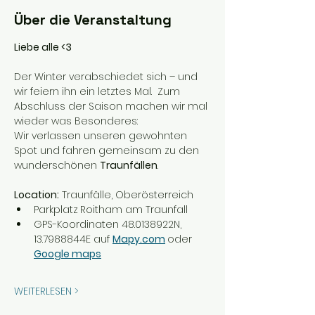
Über die Veranstaltung
Liebe alle <3
Der Winter verabschiedet sich – und 
wir feiern ihn ein letztes Mal.  Zum 
Abschluss der Saison machen wir mal 
wieder was Besonderes:
Wir verlassen unseren gewohnten 
Spot und fahren gemeinsam zu den 
wunderschönen 
Traunfällen
.
Location:
 Traunfälle, Oberösterreich
Parkplatz
Roitham am Traunfall
GPS-Koordinaten 48.0138922N, 
13.7988844E auf 
Mapy.com
oder 
Google maps
WEITERLESEN >