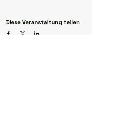
Diese Veranstaltung teilen
Folge uns auf Instagram:
@eisbaden_oe
Finde uns