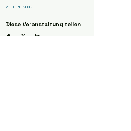
WEITERLESEN >
Diese Veranstaltung teilen
Folge uns auf Instagram:
@eisbaden_oe
Finde uns