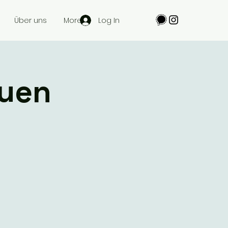
Log In
Über uns
More
auen