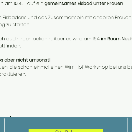
en am 
16.4. 
- auf ein 
gemeinsames Eisbad unter Frauen
. 
s Eisbadens und das Zusammensein mit anderen Frauen ri
ng zu starten.
 euch noch bekannt. Aber es wird am 16.4. 
im Raum Neuh
attfinden.
os aber nicht umsonst! 
Frauen, die schon einmal einen Wim Hof Workshop bei uns
raktizieren.
ent