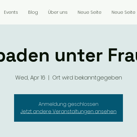
Events
Blog
Über uns
Neue Seite
Neue Seite
baden unter Fr
Wed, Apr 16
  |  
Ort wird bekanntgegeben
Anmeldung geschlossen
Jetzt andere Veranstaltungen ansehen